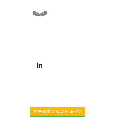
+39 06 5654 8793
Via Salaria 292, 00199 Roma - Italy
formazione@esrsacademy.it
Vuoi maggiori informazioni?
Lasciaci i tuoi dati e ti richiameremo noi
PRENOTA UNA CHIAMATA