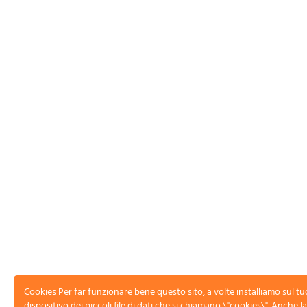
ESRS Academy® by CSRD Auditor® – Tutti i diritti
riservati
Cookies Per far funzionare bene questo sito, a volte installiamo sul tu
dispositivo dei piccoli file di dati che si chiamano \"cookies\". Anche 