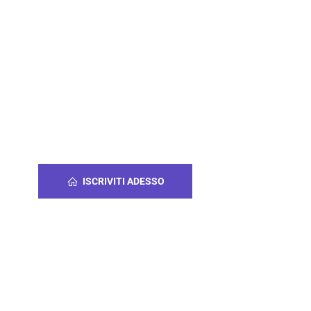
scriviti alla nostra associazione
d entrerai a far parte di un gruppo
uropeo di esperti di rendicontazione e
ertificazione della rendicontazione
ISCRIVITI ADESSO