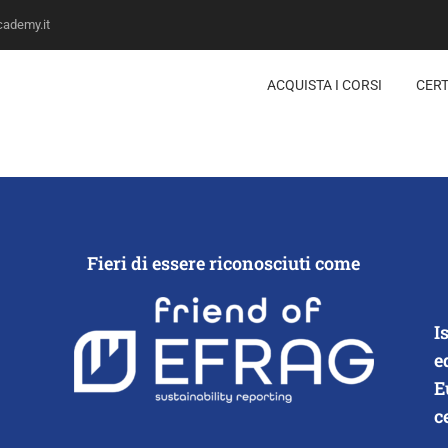
ademy.it
ACQUISTA I CORSI
CERT
Fieri di essere riconosciuti come
I
e
E
c