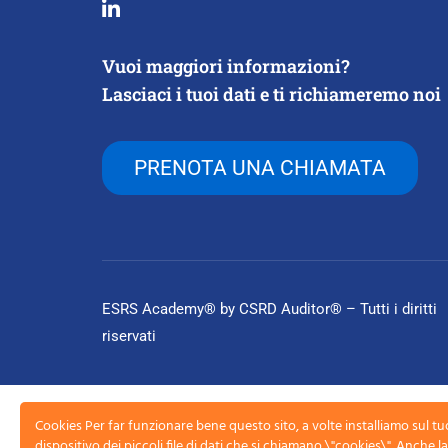
Vuoi maggiori informazioni?
Lasciaci i tuoi dati e ti richiameremo noi
PRENOTA UNA CHIAMATA
ESRS Academy® by CSRD Auditor® – Tutti i diritti
riservati
Cookies Per far funzionare bene questo sito, a volte installiamo sul tu
dispositivo dei piccoli file di dati che si chiamano \"cookies\". Anche 