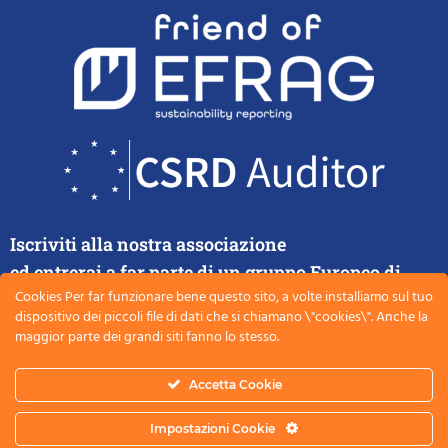
Iscriviti alla nostra associazione
ed entrerai a far parte di un gruppo Europeo di
Cookies Per far funzionare bene questo sito, a volte installiamo sul tuo
esperti di rendicontazione e certificazione della
dispositivo dei piccoli file di dati che si chiamano \"cookies\". Anche la
rendicontazione
maggior parte dei grandi siti fanno lo stesso.
Accetta Cookie
ISCRIVITI ADESSO
Impostazioni Cookie