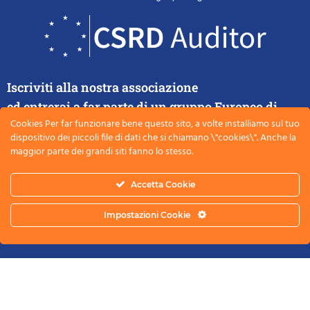
Iscriviti alla nostra associazione
ed entrerai a far parte di un gruppo Europeo di
Cookies Per far funzionare bene questo sito, a volte installiamo sul tuo
esperti di rendicontazione e certificazione della
dispositivo dei piccoli file di dati che si chiamano \"cookies\". Anche la
rendicontazione
maggior parte dei grandi siti fanno lo stesso.
Accetta Cookie
ISCRIVITI ADESSO
Impostazioni Cookie
ESRS Academy® by CSRD Auditor® – Tutti i diritti riservati
Privacy
Termini e condizioni