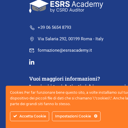
+39 06 5654 8793
Via Salaria 292, 00199 Roma - Italy
formazione@esrsacademy.it
Vuoi maggiori informazioni?
Lasciaci i tuoi dati e ti richiameremo noi
Cookies Per far funzionare bene questo sito, a volte installiamo sul tu
dispositivo dei piccoli file di dati che si chiamano \"cookies\". Anche 
parte dei grandi siti fanno lo stesso.
PRENOTA UNA CHIAMATA
Accetta Cookie
Impostazioni Cookie