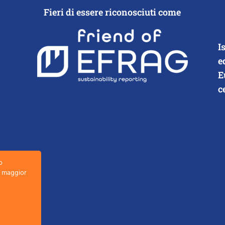
Fieri di essere riconosciuti come
I
e
E
c
o
la maggior