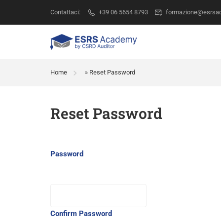
Contattaci:
+39 06 5654 8793
formazione@esrsac
Home
»
Reset Password
Reset Password
Password
Confirm Password