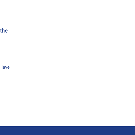
 the
 Have