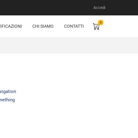
Accedi
0
IFICAZIONI
CHI SIAMO
CONTATTI
avigation
omething