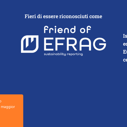
Fieri di essere riconosciuti come
I
e
E
c
o
la maggior