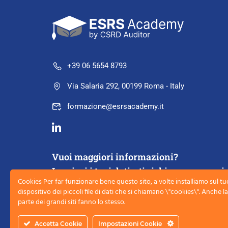
+39 06 5654 8793
Via Salaria 292, 00199 Roma - Italy
formazione@esrsacademy.it
Vuoi maggiori informazioni?
Lasciaci i tuoi dati e ti richiameremo noi
Cookies Per far funzionare bene questo sito, a volte installiamo sul tu
dispositivo dei piccoli file di dati che si chiamano \"cookies\". Anche 
parte dei grandi siti fanno lo stesso.
PRENOTA UNA CHIAMATA
Accetta Cookie
Impostazioni Cookie