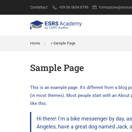
Contattaci:
+39 06 5654 8793
formazione@esrsac
Home
»
Sample Page
Sample Page
This is an example page. It’s different from a blog p
(in most themes). Most people start with an About p
like this:
Hi there! I’m a bike messenger by day, aspi
Angeles, have a great dog named Jack, and