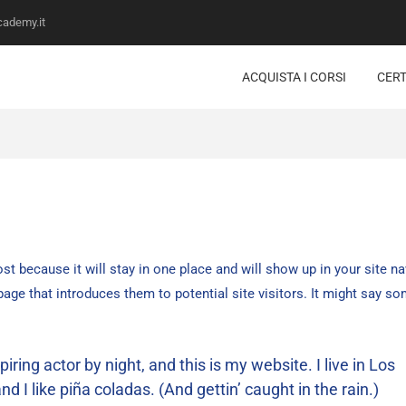
ademy.it
ACQUISTA I CORSI
CERT
ost because it will stay in one place and will show up in your site n
age that introduces them to potential site visitors. It might say s
ring actor by night, and this is my website. I live in Los
 I like piña coladas. (And gettin’ caught in the rain.)