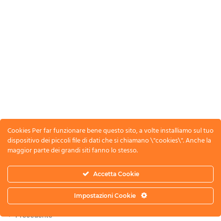
Iscriviti alla nostra associazione
ed entrerai a far parte di un gruppo Europeo di
esperti di rendicontazione e certificazione della
rendicontazione
ISCRIVITI ADESSO
Cookies Per far funzionare bene questo sito, a volte installiamo sul tuo
dispositivo dei piccoli file di dati che si chiamano \"cookies\". Anche la
maggior parte dei grandi siti fanno lo stesso.
Accetta Cookie
ESRS Academy® by CSRD Auditor® – Tutti i diritti riservati
Privacy
Termini e condizioni
Impostazioni Cookie
Codice Fiscale e Partita Iva 17461711008
Precedente